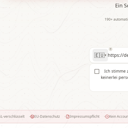
Ein S
190+ automatis
https://deine-web
?
🇪🇺
▾
Ich stimme 
keinerlei per
EU-Datenschutz
Impressumspflicht
Kein Account nötig
Ergebn