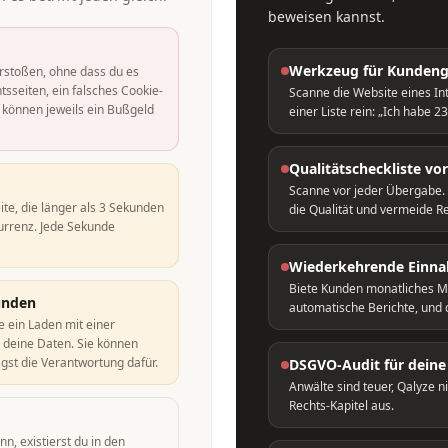
beweisen kannst.
Werkzeug für Kunden
rstoßen, ohne dass du es
tsseiten, ein falsches Cookie-
Scanne die Website eines In
 können jeweils ein Bußgeld
einer Liste rein: „Ich habe 
Qualitätscheckliste vo
Scanne vor jeder Übergabe.
ite, die länger als 3 Sekunden
die Qualität und vermeide R
kurrenz. Jede Sekunde
Wiederkehrende Einna
Biete Kunden monatliches Mo
unden
automatische Berichte, und 
e ein Laden mit einer
r deine Daten. Sie können
gst die Verantwortung dafür.
DSGVO-Audit für dein
Anwälte sind teuer, Qalyze n
Rechts-Kapitel aus.
n, existierst du in den