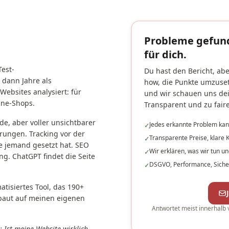
Probleme gefund
für dich.
Test-
Du hast den Bericht, abe
 dann Jahre als
how, die Punkte umzuset
ebsites analysiert: für
und wir schauen uns dei
ine-Shops.
Transparent und zu faire
e, aber voller unsichtbarer
Jedes erkannte Problem ka
✓
rungen. Tracking vor der
Transparente Preise, klare
✓
e jemand gesetzt hat. SEO
Wir erklären, was wir tun 
✓
g. ChatGPT findet die Seite
DSGVO, Performance, Sicher
✓
atisiertes Tool, das 190+
baut auf meinen eigenen
Antwortet meist innerhalb 
n: Ist meine Website wirklich