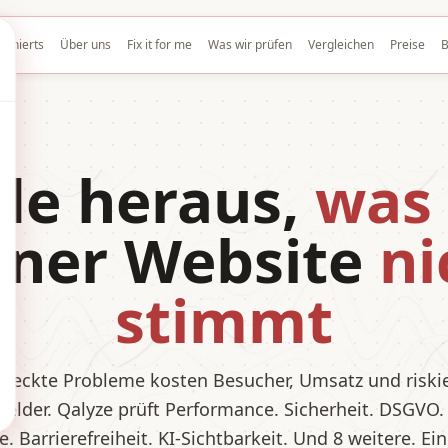
tionierts
Über uns
Fix it for me
Was wir prüfen
Vergleichen
Preise
B
de heraus,
was
iner Website
ni
stimmt
steckte Probleme kosten Besucher, Umsatz und riski
elder. Qalyze prüft Performance. Sicherheit. DSGVO.
. Barrierefreiheit. KI-Sichtbarkeit. Und 8 weitere. Ei