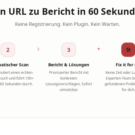
n URL zu Bericht in 60 Sekun
Keine Registrierung. Kein Plugin. Kein Warten.
+
2
3
🛠
atischer Scan
Bericht & Lösungen
Fix it fo
muliert einen echten
Priorisierter Bericht mit
Keine Zeit oder L
such und führt 190+
konkreten
Experten-Team be
 60 Sekunden durch.
Lösungsvorschlägen. Sofort
gefundenen Probl
umsetzbar.
für dich