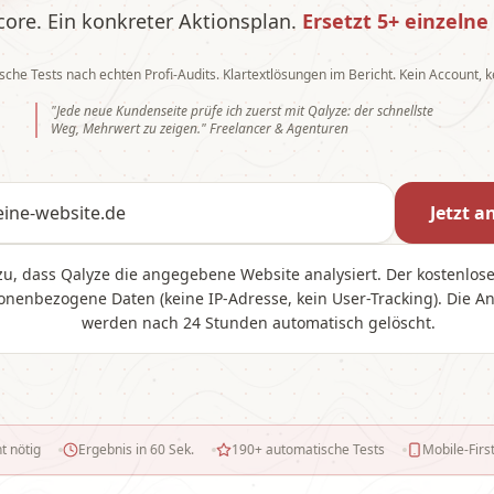
core. Ein konkreter Aktionsplan.
Ersetzt 5+ einzelne
che Tests nach echten Profi-Audits. Klartextlösungen im Bericht. Kein Account, k
"Jede neue Kundenseite prüfe ich zuerst mit Qalyze: der schnellste
Weg, Mehrwert zu zeigen." Freelancer & Agenturen
site.de
Jetzt a
zu, dass Qalyze die angegebene Website analysiert. Der kostenlose
sonenbezogene Daten (keine IP-Adresse, kein User-Tracking). Die A
werden nach 24 Stunden automatisch gelöscht.
is in 60 Sek.
190+ automatische Tests
Mobile-First Checks
WCAG