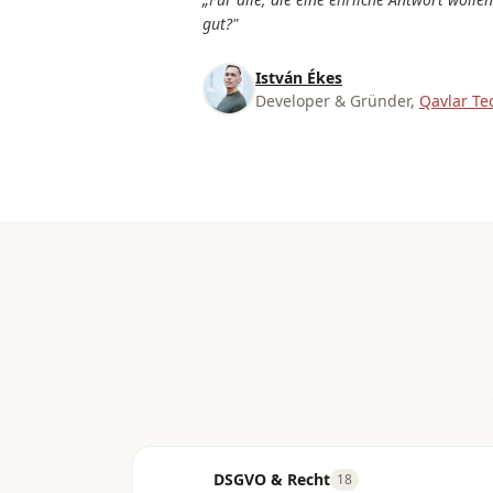
gut?"
István Ékes
Developer & Gründer,
Qavlar Te
DSGVO & Recht
18