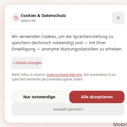
Zum Inhalt springen
Scan
Warum
So funk
Cookies & Datenschutz
qalyze.de
Wir verwenden Cookies, um die Spracheinstellung zu
speichern (technisch notwendig) und — mit Ihrer
Fin
Einwilligung — anonyme Nutzungsstatistiken zu erheben.
Details anzeigen
de
Mehr Infos in unserer
Datenschutzerklärung
.
Der kostenlose Scan
speichert keinerlei personenbezogene Daten.
Nur notwendige
Alle akzeptieren
Ver
Auswahl speichern
Bußg
Mobile