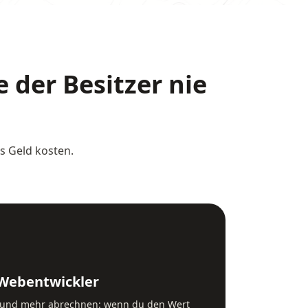
 der Besitzer nie
s Geld kosten.
 Webentwickler
 und mehr abrechnen: wenn du den Wert