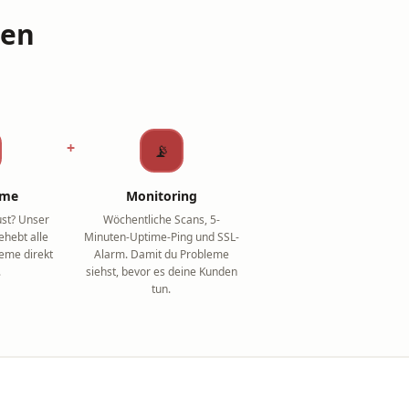
den
+
📡
r me
Monitoring
ust? Unser
Wöchentliche Scans, 5-
hebt alle
Minuten-Uptime-Ping und SSL-
eme direkt
Alarm. Damit du Probleme
.
siehst, bevor es deine Kunden
tun.