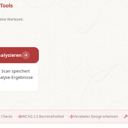
 Tools
eine Wartezeit.
nalysieren
 Scan speichert
nalyse-Ergebnisse
 2.2 Barrierefreiheit
Veraltetes Design erkennen
"Fix it for me" Serv