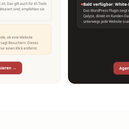
st. Das gilt auch für KI-Tools
Bald verfügbar: White-
ukturiert sind, empfehlen sie
Das WordPress Plugin zeigt 
Qalyze, direkt im Kunden-Da
unterwegs jede Website sca
nde, ob eine Website
n sagt Besuchern: Dieses
ur einen Klick entfernt.
sieren →
Agen