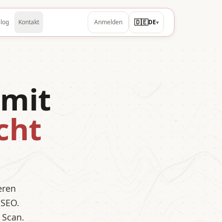
🇩🇪
log
Kontakt
Anmelden
DE
▾
mit
cht
eren
 SEO.
n Scan.