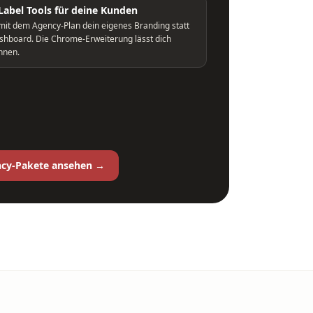
Label Tools für deine Kunden
mit dem Agency-Plan dein eigenes Branding statt
shboard. Die Chrome-Erweiterung lässt dich
nnen.
cy-Pakete ansehen →